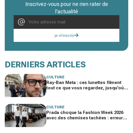
Inscrivez-vous pour ne rien rater de
l’actualité
je m'inscris
DERNIERS ARTICLES
CULTURE
Ray-Ban Meta : ces lunettes filment
tout ce que vous regardez, jusqu’où
ira cette atteinte à la vie privée ?
CULTURE
Prada choque la Fashion Week 2026
avec des chemises tachées : erreur
impardonnable ou manifeste assumé
?