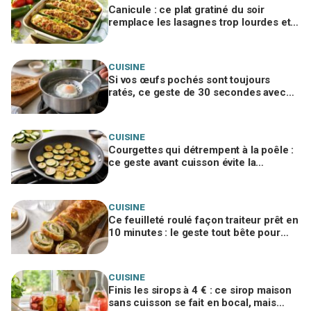
Canicule : ce plat gratiné du soir
remplace les lasagnes trop lourdes et
passe même quand personne n'a faim
CUISINE
Si vos œufs pochés sont toujours
ratés, ce geste de 30 secondes avec
un ustensile banal remplace le vortex
CUISINE
Courgettes qui détrempent à la poêle :
ce geste avant cuisson évite la
catastrophe et donne une croûte dorée
CUISINE
Ce feuilleté roulé façon traiteur prêt en
10 minutes : le geste tout bête pour
bluffer vos invités à l’apéro
CUISINE
Finis les sirops à 4 € : ce sirop maison
sans cuisson se fait en bocal, mais