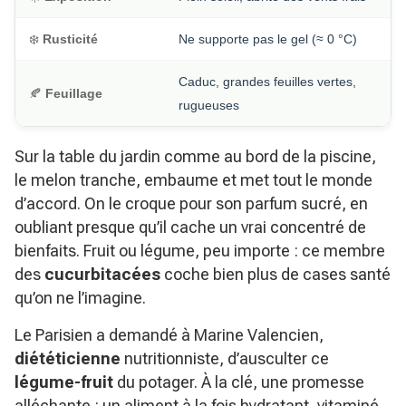
❄️
Rusticité
Ne supporte pas le gel (≈ 0 °C)
Caduc, grandes feuilles vertes,
🍂
Feuillage
rugueuses
Sur la table du jardin comme au bord de la piscine,
le melon tranche, embaume et met tout le monde
d’accord. On le croque pour son parfum sucré, en
oubliant presque qu’il cache un vrai concentré de
bienfaits. Fruit ou légume, peu importe : ce membre
des
cucurbitacées
coche bien plus de cases santé
qu’on ne l’imagine.
Le Parisien a demandé à Marine Valencien,
diététicienne
nutritionniste, d’ausculter ce
légume-fruit
du potager. À la clé, une promesse
alléchante : un aliment à la fois hydratant, vitaminé