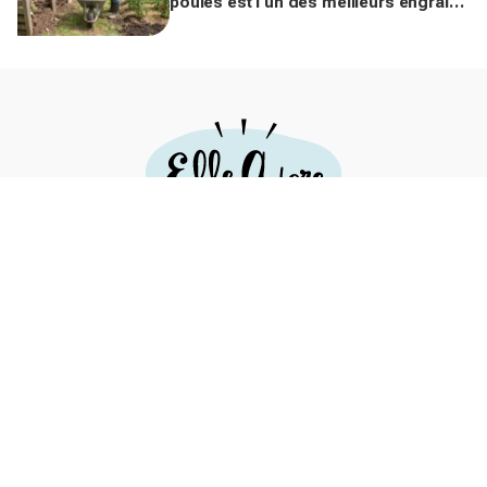
poules est l’un des meilleurs engrais
naturels, mais mal utilisé il brûle vos
plantes
Mentions légales
Politique d’usage des cookies
CGU
Insolite
Lifestyle
Culture
Nature
Famille
Cuisine
Recettes
Love & Sexe
Fiches DIY
Rejoignez notre communauté en vous inscrivant
à notre Newsletter !
Pour ne rien louper des dernières actus Mariefrance et rester à
la page des dernières tendances jeunes.