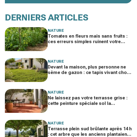
DERNIERS ARTICLES
NATURE
Tomates en fleurs mais sans fruits :
ces erreurs simples ruinent votre
récolte au potager si vous n’agissez
pas vite
NATURE
Devant la maison, plus personne ne
sème de gazon : ce tapis vivant choisi
par les paysagistes ne jaunit jamais
l'été
NATURE
Ne laissez pas votre terrasse grise :
cette peinture spéciale sol la
transforme en patio du Sud en un
week-end
NATURE
Terrasse plein sud brûlante après 14 h
: cet arbre que les anciens plantaient