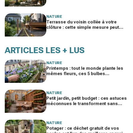
à 3 m gardera la vôtre fraîche 40 ans
NATURE
Terrasse du voisin collée à votre
clôture : cette simple mesure peut
retourner la loi (et la démolition) en
votre faveur
ARTICLES LES + LUS
NATURE
Printemps : tout le monde plante les
mêmes fleurs, ces 5 bulbes
méconnus à planter in extremis vont
changer votre jardin
NATURE
Petit jardin, petit budget : ces astuces
méconnues le transforment sans
vous ruiner, à condition d’éviter cette
erreur
NATURE
Potager : ce déchet gratuit de vos