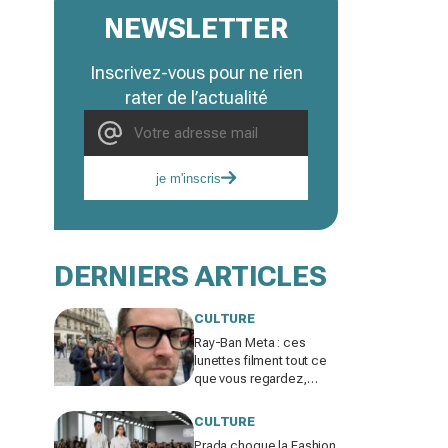
NEWSLETTER
Inscrivez-vous pour ne rien
rater de l’actualité
je m'inscris
DERNIERS ARTICLES
CULTURE
Ray-Ban Meta : ces
lunettes filment tout ce
que vous regardez,
jusqu’où ira cette
atteinte à la vie privée ?
CULTURE
Prada choque la Fashion