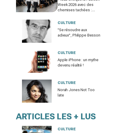
Week 2026 avec des
chemises tachées :
erreur impardonnable ou
manifeste assumé ?
CULTURE
"Se résoudre aux
adieux", Philippe Besson
CULTURE
Apple iPhone : un mythe
devenu réalité !
CULTURE
Norah Jones Not Too
late
ARTICLES LES + LUS
CULTURE