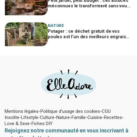
Petit jardin, petit budget : ces astuces
méconnues le transforment sans vous
ruiner, à condition d’éviter cette erreur
NATURE
Potager : ce déchet gratuit de vos
poules est l’un des meilleurs engrais
naturels, mais mal utilisé il brûle vos
plantes
Mentions légales
Politique d’usage des cookies
CGU
Insolite
Lifestyle
Culture
Nature
Famille
Cuisine
Recettes
Love & Sexe
Fiches DIY
Rejoignez notre communauté en vous inscrivant à