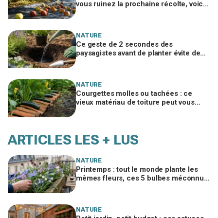
vous ruinez la prochaine récolte, voici
le geste méconnu des arboriculteurs
NATURE
Ce geste de 2 secondes des
paysagistes avant de planter évite de
perdre la moitié de vos plantes au
jardin
NATURE
Courgettes molles ou tachées : ce
vieux matériau de toiture peut vous
éviter d'en jeter la moitié cet été
ARTICLES LES + LUS
NATURE
Printemps : tout le monde plante les
mêmes fleurs, ces 5 bulbes méconnus
à planter in extremis vont changer votre
jardin
NATURE