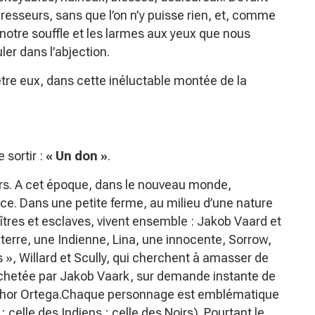
esseurs, sans que l’on n’y puisse rien, et, comme
 notre souffle et les larmes aux yeux que nous
er dans l’abjection.
être eux, dans cette inéluctable montée de la
 sortir :
« Un don »
.
Noirs. A cet époque, dans le nouveau monde,
ace. Dans une petite ferme, au milieu d’une nature
es et esclaves, vivent ensemble : Jakob Vaard et
eterre, une Indienne, Lina, une innocente, Sorrow,
», Willard et Scully, qui cherchent à amasser de
, achetée par Jakob Vaark, sur demande instante de
enhor Ortega.Chaque personnage est emblématique
 celle des Indiens ; celle des Noirs). Pourtant le