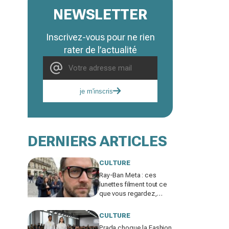
NEWSLETTER
Inscrivez-vous pour ne rien
rater de l’actualité
je m'inscris
DERNIERS ARTICLES
CULTURE
Ray-Ban Meta : ces
lunettes filment tout ce
que vous regardez,
jusqu’où ira cette
atteinte à la vie privée ?
CULTURE
Prada choque la Fashion