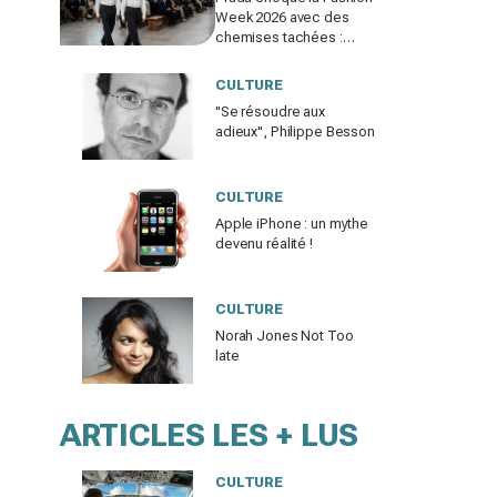
Week 2026 avec des
chemises tachées :
erreur impardonnable ou
manifeste assumé ?
CULTURE
"Se résoudre aux
adieux", Philippe Besson
CULTURE
Apple iPhone : un mythe
devenu réalité !
CULTURE
Norah Jones Not Too
late
ARTICLES LES + LUS
CULTURE