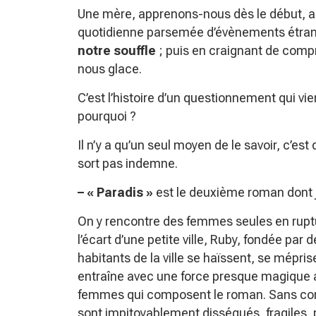
Une mère, apprenons-nous dès le début, a tu
quotidienne parsemée d’évènements étran
notre souffle
; puis en craignant de compr
nous glace.
C’est l’histoire d’un questionnement qui vien
pourquoi ?
Il n’y a qu’un seul moyen de le savoir, c’es
sort pas indemne.
– « Paradis »
est le deuxième roman dont j
On y rencontre des femmes seules en ruptu
l’écart d’une petite ville, Ruby, fondée par d
habitants de la ville se haïssent, se mépr
entraîne avec une force presque magique 
femmes qui composent le roman. Sans co
sont impitoyablement disséqués, fragiles, 