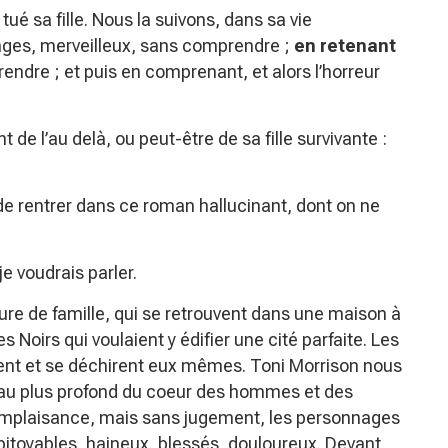
é sa fille. Nous la suivons, dans sa vie
ges, merveilleux, sans comprendre ;
en retenant
endre ; et puis en comprenant, et alors l’horreur
t de l’au delà, ou peut-être de sa fille survivante :
t de rentrer dans ce roman hallucinant, dont on ne
e voudrais parler.
re de famille, qui se retrouvent dans une maison à
es Noirs qui voulaient y édifier une cité parfaite. Les
isent et se déchirent eux mêmes. Toni Morrison nous
au plus profond du coeur des hommes et des
mplaisance, mais sans jugement, les personnages
pitoyables, haineux, blessés, douloureux. Devant