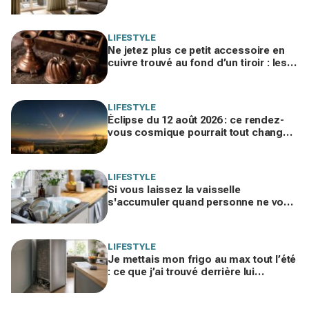
invisible peut ajouter 5 °C chez vous
LIFESTYLE
Ne jetez plus ce petit accessoire en
cuivre trouvé au fond d’un tiroir : les
brocanteurs le paient jusqu’à 200 €
LIFESTYLE
Éclipse du 12 août 2026 : ce rendez-
vous cosmique pourrait tout changer
dans votre vie amoureuse sans
prévenir
LIFESTYLE
Si vous laissez la vaisselle
s'accumuler quand personne ne vous
voit, les psys le confirment : voilà ce
que ça révèle
LIFESTYLE
Je mettais mon frigo au max tout l’été
: ce que j’ai trouvé derrière lui
expliquait ma facture d’électricité
folle