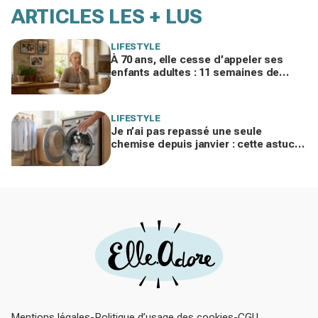
ARTICLES LES + LUS
LIFESTYLE
À 70 ans, elle cesse d’appeler ses
enfants adultes : 11 semaines de
silence et une leçon brutale sur les
familles modernes
LIFESTYLE
Je n’ai pas repassé une seule
chemise depuis janvier : cette astuce
avec le sèche-linge tient en 15
minutes
Mentions légales
Politique d’usage des cookies
CGU