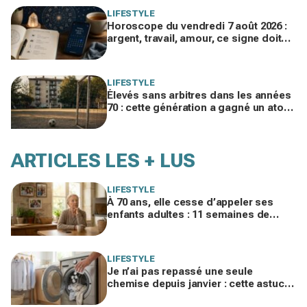
LIFESTYLE
Horoscope du vendredi 7 août 2026 :
argent, travail, amour, ce signe doit
freiner ses dépenses aujourd’hui
LIFESTYLE
Élevés sans arbitres dans les années
70 : cette génération a gagné un atout
clé qui manque aux enfants
d’aujourd’hui
ARTICLES LES + LUS
LIFESTYLE
À 70 ans, elle cesse d’appeler ses
enfants adultes : 11 semaines de
silence et une leçon brutale sur les
familles modernes
LIFESTYLE
Je n’ai pas repassé une seule
chemise depuis janvier : cette astuce
avec le sèche-linge tient en 15