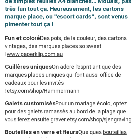
de simples feuilles A4 blanches... Mouais, pas
très fun tout ça. Heureusement, les cartons
marque place, ou "escort cards", sont venus
pimenter tout ça !
Fun et coloré
Des pois, de la couleur, des cartons
vintages, des marques places so sweet
!
www.paperklip.com.au
Cuillères uniques
On adore l’esprit antique des
marques places uniques qui font aussi office de
cadeaux pour les invités
!
etsy.com/shop/Hammermann
Galets customisés
Pour un
mariage écolo
, optez
pour des galets ramassés au bord de la plage que
vous ferez ensuite graver.
etsy.com/shop/sjengraving
Bouteilles en verre et fleurs
Quelques
bouteilles