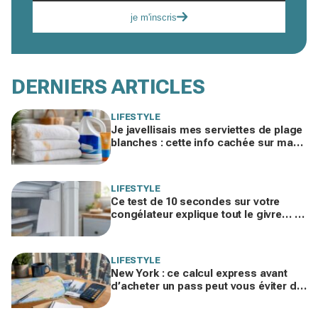
je m'inscris
DERNIERS ARTICLES
LIFESTYLE
Je javellisais mes serviettes de plage
blanches : cette info cachée sur ma
crème solaire explique les taches
rouille
LIFESTYLE
Ce test de 10 secondes sur votre
congélateur explique tout le givre… et
ces 30 % d'électricité en trop
LIFESTYLE
New York : ce calcul express avant
d’acheter un pass peut vous éviter de
gaspiller jusqu’à 100 € en visites