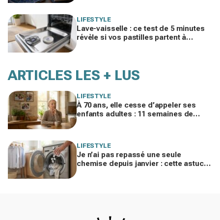
LIFESTYLE
Lave-vaisselle : ce test de 5 minutes
révèle si vos pastilles partent à
l’égout et font exploser la facture
ARTICLES LES + LUS
LIFESTYLE
À 70 ans, elle cesse d’appeler ses
enfants adultes : 11 semaines de
silence et une leçon brutale sur les
familles modernes
LIFESTYLE
Je n’ai pas repassé une seule
chemise depuis janvier : cette astuce
avec le sèche-linge tient en 15
minutes