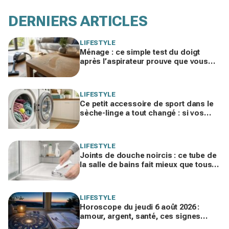
DERNIERS ARTICLES
LIFESTYLE
Ménage : ce simple test du doigt
après l’aspirateur prouve que vous
nettoyez dans le mauvais ordre
LIFESTYLE
Ce petit accessoire de sport dans le
sèche-linge a tout changé : si vos
serviettes sèchent mal, vous ratez ce
geste
LIFESTYLE
Joints de douche noircis : ce tube de
la salle de bains fait mieux que tous
vos produits spéciaux payés cher
LIFESTYLE
Horoscope du jeudi 6 août 2026 :
amour, argent, santé, ces signes
jouent gros aujourd’hui sans le savoir