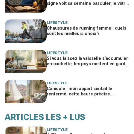
signe voit sa semaine basculer, le vôtre
fait-il partie des chanceux ?
LIFESTYLE
Chaussures de running femme : quels
sont les meilleurs choix ?
LIFESTYLE
Si vous laissez la vaisselle s’accumuler
en cachette, les psys mettent en garde
sur ce que ça révèle de vous
LIFESTYLE
Canicule : mon appart sentait le
renfermé, cette heure précise
d'aération l'a rendu frais toute la
journée
ARTICLES LES + LUS
LIFESTYLE