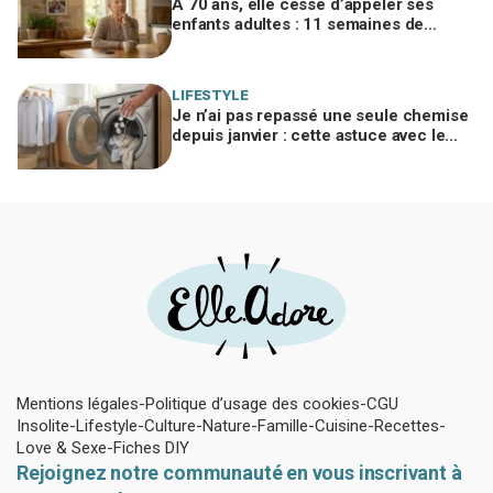
À 70 ans, elle cesse d’appeler ses
enfants adultes : 11 semaines de
silence et une leçon brutale sur les
familles modernes
LIFESTYLE
Je n’ai pas repassé une seule chemise
depuis janvier : cette astuce avec le
sèche-linge tient en 15 minutes
Mentions légales
Politique d’usage des cookies
CGU
Insolite
Lifestyle
Culture
Nature
Famille
Cuisine
Recettes
Love & Sexe
Fiches DIY
Rejoignez notre communauté en vous inscrivant à