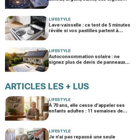
jouent gros aujourd’hui sans le savoir
LIFESTYLE
Lave-vaisselle : ce test de 5 minutes
révèle si vos pastilles partent à
l’égout et font exploser la facture
LIFESTYLE
Autoconsommation solaire : ne
signez plus de devis de panneaux
sans vérifier cette erreur qui ruine vos
économies
ARTICLES LES + LUS
LIFESTYLE
À 70 ans, elle cesse d’appeler ses
enfants adultes : 11 semaines de
silence et une leçon brutale sur les
familles modernes
LIFESTYLE
Je n’ai pas repassé une seule