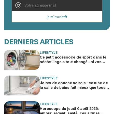
je m'inscris
DERNIERS ARTICLES
LIFESTYLE
Ce petit accessoire de sport dans le
sèche-linge a tout changé : si vos
serviettes sèchent mal, vous ratez ce
geste
LIFESTYLE
Joints de douche noircis : ce tube de
la salle de bains fait mieux que tous
vos produits spéciaux payés cher
LIFESTYLE
Horoscope du jeudi 6 août 2026 :
amour, argent, santé, ces signes