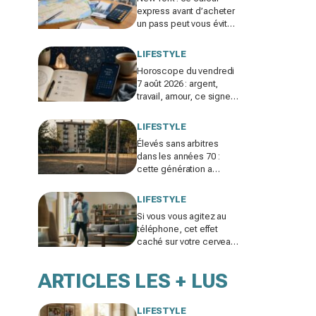
express avant d’acheter
un pass peut vous éviter
de gaspiller jusqu’à 100
€ en visites
LIFESTYLE
Horoscope du vendredi
7 août 2026 : argent,
travail, amour, ce signe
doit freiner ses
dépenses aujourd’hui
LIFESTYLE
Élevés sans arbitres
dans les années 70 :
cette génération a
gagné un atout clé qui
manque aux enfants
LIFESTYLE
d’aujourd’hui
Si vous vous agitez au
téléphone, cet effet
caché sur votre cerveau
explique pourquoi les
appels vocaux vous
ARTICLES LES + LUS
perturbent
LIFESTYLE