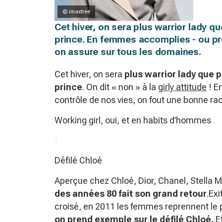
© imaxtree
Cet hiver, on sera plus warrior lady qu
prince. En femmes accomplies - ou pre
on assure sur tous les domaines.
Cet hiver, on sera
plus warrior lady que 
prince
. On dit « non » à la
girly attitude
! E
contrôle de nos vies, on fout une bonne rac
Working girl, oui, et en habits d’hommes
Défilé Chloé
Aperçue chez Chloé, Dior, Chanel, Stella 
des années 80 fait son grand retour
.Exi
croisé, en 2011 les femmes reprennent le
on prend exemple sur le défilé Chloé.
Et