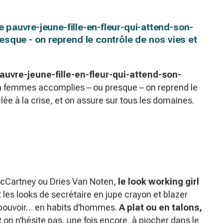
e pauvre-jeune-fille-en-fleur-qui-attend-son-
sque - on reprend le contrôle de nos vies et
pauvre-jeune-fille-en-fleur-qui-attend-son-
n femmes accomplies – ou presque – on reprend le
lée à la crise, et on assure sur tous les domaines.
McCartney ou Dries Van Noten,
le look working girl
t les looks de secrétaire en jupe crayon et blazer
 pouvoir… en habits d’hommes.
A plat ou en talons,
 on n’hésite pas, une fois encore, à piocher dans le