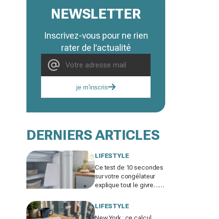
NEWSLETTER
Inscrivez-vous pour ne rien
rater de l’actualité
je m'inscris
DERNIERS ARTICLES
LIFESTYLE
Ce test de 10 secondes
sur votre congélateur
explique tout le givre…
et ces 30 % d'électricité
en trop
LIFESTYLE
New York : ce calcul