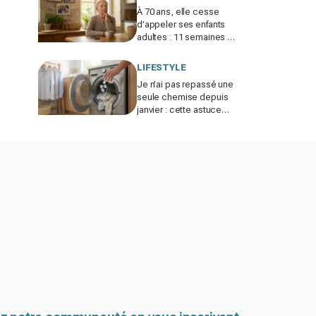
À 70 ans, elle cesse
d’appeler ses enfants
adultes : 11 semaines de
silence et une leçon
brutale sur les familles
LIFESTYLE
modernes
Je n’ai pas repassé une
seule chemise depuis
janvier : cette astuce
avec le sèche-linge
tient en 15 minutes