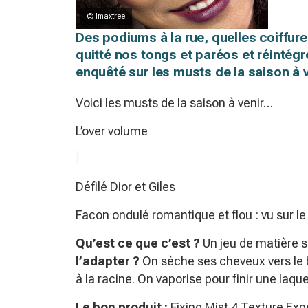
© Imaxtree
Des podiums à la rue, quelles coiffure
quitté nos tongs et paréos et réintégr
enquêté sur les musts de la saison à ve
Voici les musts de la saison à venir…
L’over volume
Défilé Dior et Giles
Facon ondulé romantique et flou : vu sur l
Qu’est ce que c’est ?
Un jeu de matière s
l’adapter
?
On sèche ses cheveux vers le ba
à la racine. On vaporise pour finir une laque
Le bon produit
:
Fixing Mist 4 Texture Ex