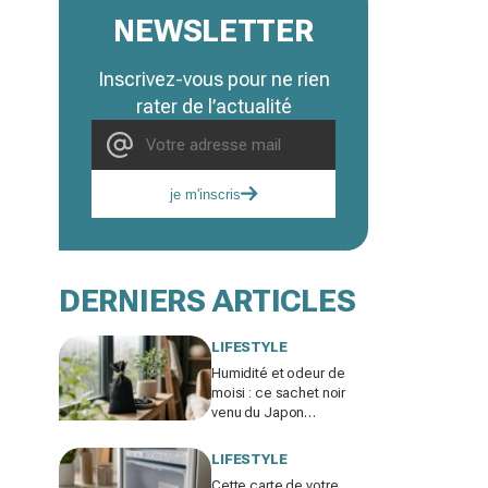
NEWSLETTER
Inscrivez-vous pour ne rien
rater de l’actualité
je m'inscris
DERNIERS ARTICLES
LIFESTYLE
Humidité et odeur de
moisi : ce sachet noir
venu du Japon
remplace votre
déshumidificateur sans
LIFESTYLE
consommer un watt
Cette carte de votre