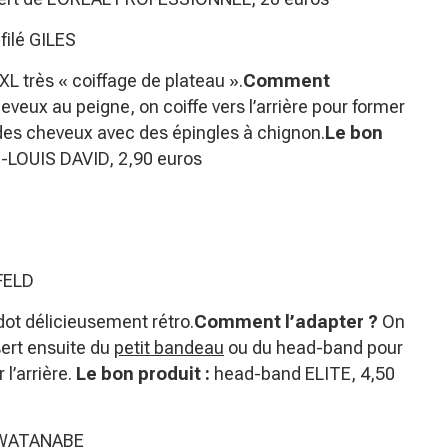
filé GILES
L très « coiffage de plateau ».
Comment
veux au peigne, on coiffe vers l’arrière pour former
 des cheveux avec des épingles à chignon.
Le bon
-LOUIS DAVID, 2,90 euros
RFELD
ot délicieusement rétro.
Comment l’adapter ?
On
sert ensuite du
petit bandeau
ou du head-band pour
 l’arrière.
Le bon produit :
head-band ELITE, 4,50
YA WATANABE