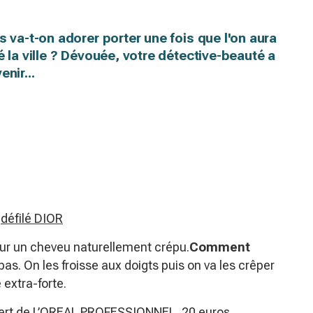
s va-t-on adorer porter une fois que l'on aura
é la ville ? Dévouée, votre détective-beauté a
nir...
e
défilé DIOR
ur un cheveu naturellement crépu.
Comment
s. On les froisse aux doigts puis on va les crêper
 extra-forte.
pert de L’OREAL PROFESSIONNEL, 20 euros