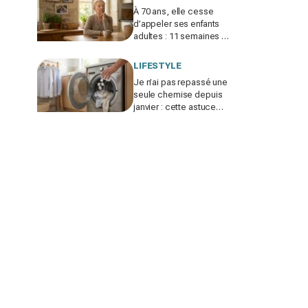
À 70 ans, elle cesse
d’appeler ses enfants
adultes : 11 semaines de
silence et une leçon
brutale sur les familles
LIFESTYLE
modernes
Je n’ai pas repassé une
seule chemise depuis
janvier : cette astuce
avec le sèche-linge
tient en 15 minutes