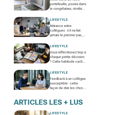
portefeuille, posée dans
le congélateur, révèle
pourquoi votre facture
d’électricité grimpe
LIFESTYLE
Attirance entre
collègues : s’il ne fait
jamais le premier pas,
ce n’est pas par timidité
mais pour une raison
LIFESTYLE
taboue
Vous réfléchissez trop à
chaque petite décision
? Cette habitude cachée
pourrait plomber toute
votre vie
LIFESTYLE
Feedback à un collègue
susceptible : cette
façon de dire les choses
sans te trahir ni la briser
change tout
ARTICLES LES + LUS
LIFESTYLE