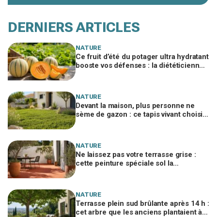
DERNIERS ARTICLES
NATURE
Ce fruit d’été du potager ultra hydratant
booste vos défenses : la diététicienne
vous dit quoi en faire cet été
NATURE
Devant la maison, plus personne ne
sème de gazon : ce tapis vivant choisi
par les paysagistes ne jaunit jamais
l'été
NATURE
Ne laissez pas votre terrasse grise :
cette peinture spéciale sol la
transforme en patio du Sud en un
week-end
NATURE
Terrasse plein sud brûlante après 14 h :
cet arbre que les anciens plantaient à 3