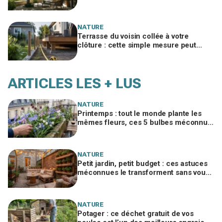
m gardera la vôtre fraîche 40 ans
NATURE
Terrasse du voisin collée à votre
clôture : cette simple mesure peut
retourner la loi (et la démolition) en
votre faveur
ARTICLES LES + LUS
NATURE
Printemps : tout le monde plante les
mêmes fleurs, ces 5 bulbes méconnus
à planter in extremis vont changer votre
jardin
NATURE
Petit jardin, petit budget : ces astuces
méconnues le transforment sans vous
ruiner, à condition d’éviter cette erreur
NATURE
Potager : ce déchet gratuit de vos