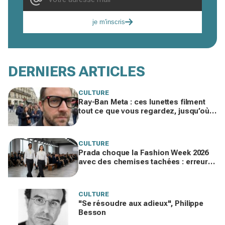
je m'inscris
DERNIERS ARTICLES
CULTURE
Ray-Ban Meta : ces lunettes filment
tout ce que vous regardez, jusqu’où
ira cette atteinte à la vie privée ?
CULTURE
Prada choque la Fashion Week 2026
avec des chemises tachées : erreur
impardonnable ou manifeste assumé
?
CULTURE
"Se résoudre aux adieux", Philippe
Besson