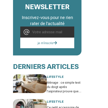
NEWSLETTER
Inscrivez-vous pour ne rien
rater de l’actualité
je m'inscris
DERNIERS ARTICLES
LIFESTYLE
Ménage : ce simple test
du doigt après
l’aspirateur prouve que
vous nettoyez dans le
mauvais ordre
LIFESTYLE
Ce petit accessoire de