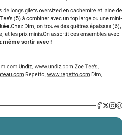
ns de longs gilets oversized en cachemire et laine de
Tee’s (5) à combiner avec un top large ou une mini-
okée.
Chez Dim, on trouve des guêtres épaisses (6),
ge, et les prix minis.On assortit ces ensembles avec
z même sortir avec !
am.com
Undiz,
www.undiz.com
Zoe Tee’s,
ateau.com
Repetto,
www.repetto.com
Dim,