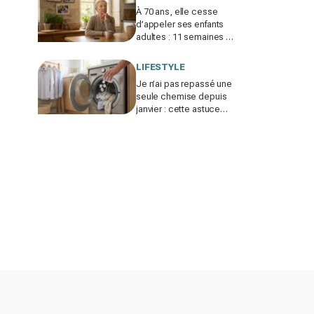
À 70 ans, elle cesse
d’appeler ses enfants
adultes : 11 semaines de
silence et une leçon
brutale sur les familles
LIFESTYLE
modernes
Je n’ai pas repassé une
seule chemise depuis
janvier : cette astuce
avec le sèche-linge
tient en 15 minutes