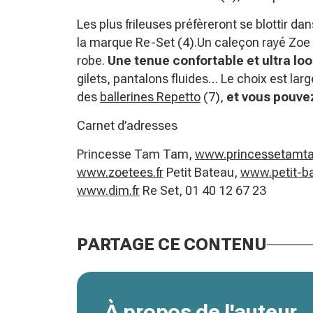
Les plus frileuses préfèreront se blottir da
la marque Re-Set (4).Un caleçon rayé Zoe 
robe.
Une tenue confortable et ultra lo
gilets, pantalons fluides… Le choix est lar
des
ballerines Repetto
(7),
et vous pouve
Carnet d’adresses
Princesse Tam Tam,
www.princessetamt
www.zoetees.fr
Petit Bateau,
www.petit-b
www.dim.fr
Re Set, 01 40 12 67 23
PARTAGE CE CONTENU
À propos de l'auteur