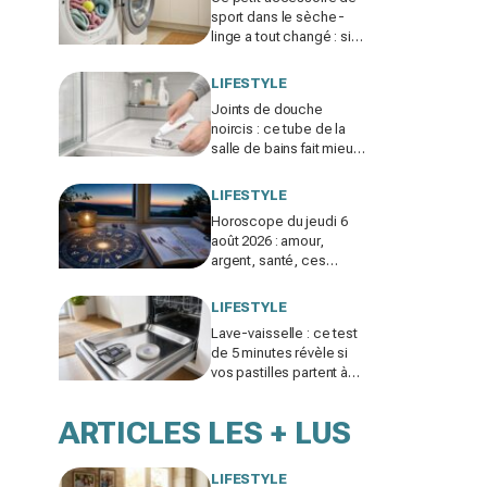
sport dans le sèche-
linge a tout changé : si
vos serviettes sèchent
mal, vous ratez ce geste
LIFESTYLE
Joints de douche
noircis : ce tube de la
salle de bains fait mieux
que tous vos produits
spéciaux payés cher
LIFESTYLE
Horoscope du jeudi 6
août 2026 : amour,
argent, santé, ces
signes jouent gros
aujourd’hui sans le savoir
LIFESTYLE
Lave-vaisselle : ce test
de 5 minutes révèle si
vos pastilles partent à
l’égout et font exploser
la facture
ARTICLES LES + LUS
LIFESTYLE