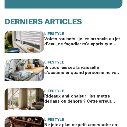
DERNIERS ARTICLES
LIFESTYLE
Volets roulants : je les arrosais au jet
d’eau, ce façadier m’a appris que
j’étalais la poussière… et comment
l’éviter
LIFESTYLE
Si vous laissez la vaisselle
s'accumuler quand personne ne vous
voit, les psys le confirment : voilà ce
que ça révèle
LIFESTYLE
Rideaux anti-chaleur : les mettre
dedans ou dehors ? Cette erreur
invisible peut ajouter 5 °C chez vous
LIFESTYLE
Ne jetez plus ce petit accessoire en