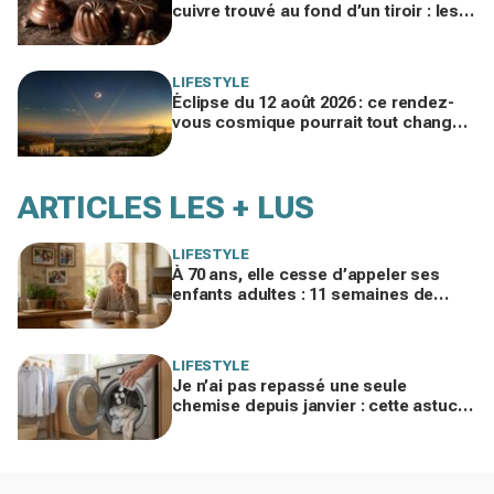
cuivre trouvé au fond d’un tiroir : les
brocanteurs le paient jusqu’à 200 €
LIFESTYLE
Éclipse du 12 août 2026 : ce rendez-
vous cosmique pourrait tout changer
dans votre vie amoureuse sans
prévenir
ARTICLES LES + LUS
LIFESTYLE
À 70 ans, elle cesse d’appeler ses
enfants adultes : 11 semaines de
silence et une leçon brutale sur les
familles modernes
LIFESTYLE
Je n’ai pas repassé une seule
chemise depuis janvier : cette astuce
avec le sèche-linge tient en 15
minutes