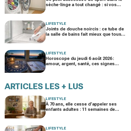
sèche-linge a tout changé : si vos
serviettes sèchent mal, vous ratez ce
geste
LIFESTYLE
Joints de douche noircis : ce tube de
la salle de bains fait mieux que tous
vos produits spéciaux payés cher
LIFESTYLE
Horoscope du jeudi 6 août 2026 :
amour, argent, santé, ces signes
jouent gros aujourd’hui sans le savoir
ARTICLES LES + LUS
LIFESTYLE
À 70 ans, elle cesse d’appeler ses
enfants adultes : 11 semaines de
silence et une leçon brutale sur les
familles modernes
LIFESTYLE