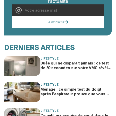
l’actualité
je m'inscris
DERNIERS ARTICLES
LIFESTYLE
Buée qui ne disparaît jamais : ce test
de 30 secondes sur votre VMC révèle
la vraie cause et évite les moisissures
LIFESTYLE
Ménage : ce simple test du doigt
après l’aspirateur prouve que vous
nettoyez dans le mauvais ordre
LIFESTYLE
Ce petit accessoire de sport dans le