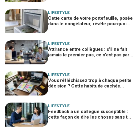
watt
LIFESTYLE
Cette carte de votre portefeuille, posée
dans le congélateur, révèle pourquoi
votre facture d’électricité grimpe
LIFESTYLE
Attirance entre collègues : s’il ne fait
jamais le premier pas, ce n’est pas par
timidité mais pour une raison taboue
LIFESTYLE
Vous réfléchissez trop à chaque petite
décision ? Cette habitude cachée
pourrait plomber toute votre vie
LIFESTYLE
Feedback à un collègue susceptible :
cette façon de dire les choses sans te
trahir ni la briser change tout