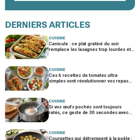
DERNIERS ARTICLES
CUISINE
Canicule : ce plat gratiné du soir
remplace les lasagnes trop lourdes et
passe même quand personne n'a faim
CUISINE
Ces 6 recettes de tomates ultra
simples vont révolutionner vos repas
d’été, ne passez pas à côté
CUISINE
Si vos œufs pochés sont toujours
ratés, ce geste de 30 secondes avec
un ustensile banal remplace le vortex
CUISINE
Courgettes qui détrempent à la poêle :