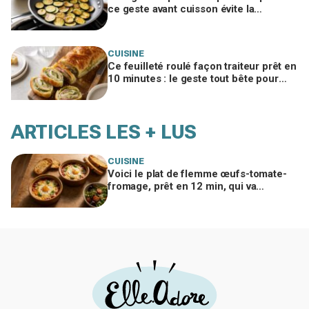
ce geste avant cuisson évite la
catastrophe et donne une croûte dorée
CUISINE
Ce feuilleté roulé façon traiteur prêt en
10 minutes : le geste tout bête pour
bluffer vos invités à l’apéro
ARTICLES LES + LUS
CUISINE
Voici le plat de flemme œufs-tomate-
fromage, prêt en 12 min, qui va
remplacer vos pâtes au beurre