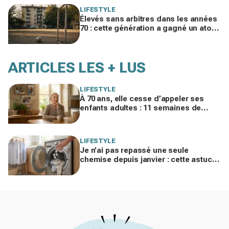
LIFESTYLE
Élevés sans arbitres dans les années
70 : cette génération a gagné un atout
clé qui manque aux enfants
d’aujourd’hui
ARTICLES LES + LUS
LIFESTYLE
À 70 ans, elle cesse d’appeler ses
enfants adultes : 11 semaines de
silence et une leçon brutale sur les
familles modernes
LIFESTYLE
Je n’ai pas repassé une seule
chemise depuis janvier : cette astuce
avec le sèche-linge tient en 15
minutes