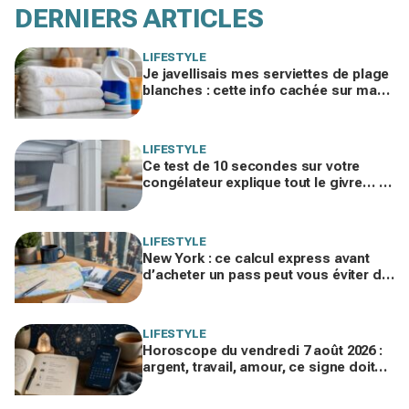
DERNIERS ARTICLES
LIFESTYLE
Je javellisais mes serviettes de plage
blanches : cette info cachée sur ma
crème solaire explique les taches
rouille
LIFESTYLE
Ce test de 10 secondes sur votre
congélateur explique tout le givre… et
ces 30 % d'électricité en trop
LIFESTYLE
New York : ce calcul express avant
d’acheter un pass peut vous éviter de
gaspiller jusqu’à 100 € en visites
LIFESTYLE
Horoscope du vendredi 7 août 2026 :
argent, travail, amour, ce signe doit
freiner ses dépenses aujourd’hui