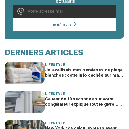
l’actualité
je m'inscris
DERNIERS ARTICLES
LIFESTYLE
Je javellisais mes serviettes de plage
blanches : cette info cachée sur ma
crème solaire explique les taches
rouille
LIFESTYLE
Ce test de 10 secondes sur votre
congélateur explique tout le givre… et
ces 30 % d'électricité en trop
LIFESTYLE
New York : ce calcul express avant