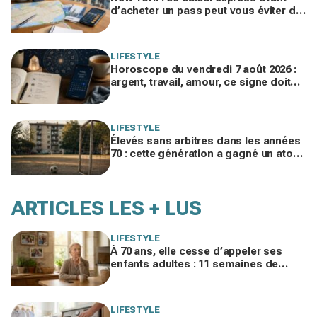
d’acheter un pass peut vous éviter de
gaspiller jusqu’à 100 € en visites
LIFESTYLE
Horoscope du vendredi 7 août 2026 :
argent, travail, amour, ce signe doit
freiner ses dépenses aujourd’hui
LIFESTYLE
Élevés sans arbitres dans les années
70 : cette génération a gagné un atout
clé qui manque aux enfants
d’aujourd’hui
ARTICLES LES + LUS
LIFESTYLE
À 70 ans, elle cesse d’appeler ses
enfants adultes : 11 semaines de
silence et une leçon brutale sur les
familles modernes
LIFESTYLE