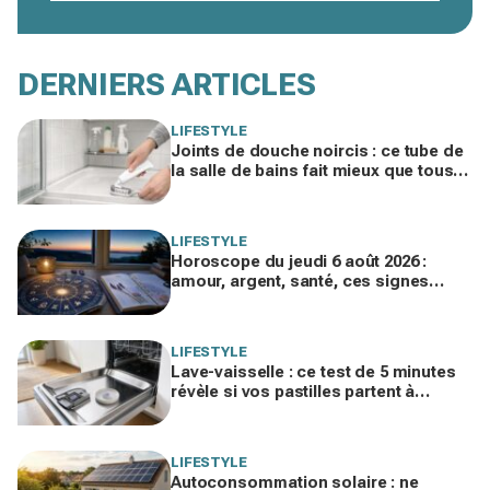
DERNIERS ARTICLES
LIFESTYLE
Joints de douche noircis : ce tube de
la salle de bains fait mieux que tous
vos produits spéciaux payés cher
LIFESTYLE
Horoscope du jeudi 6 août 2026 :
amour, argent, santé, ces signes
jouent gros aujourd’hui sans le savoir
LIFESTYLE
Lave-vaisselle : ce test de 5 minutes
révèle si vos pastilles partent à
l’égout et font exploser la facture
LIFESTYLE
Autoconsommation solaire : ne