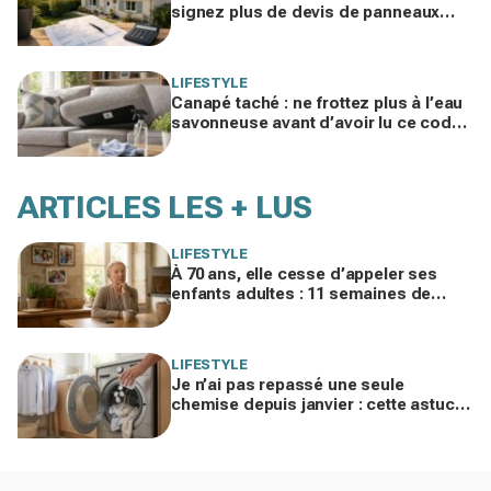
signez plus de devis de panneaux
sans vérifier cette erreur qui ruine vos
économies
LIFESTYLE
Canapé taché : ne frottez plus à l’eau
savonneuse avant d’avoir lu ce code
d’entretien caché, sinon vous le
ruinez
ARTICLES LES + LUS
LIFESTYLE
À 70 ans, elle cesse d’appeler ses
enfants adultes : 11 semaines de
silence et une leçon brutale sur les
familles modernes
LIFESTYLE
Je n’ai pas repassé une seule
chemise depuis janvier : cette astuce
avec le sèche-linge tient en 15
minutes