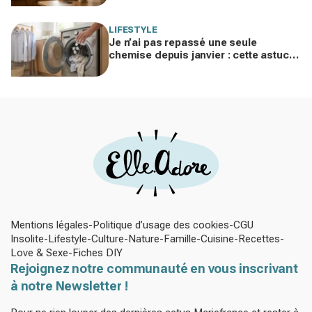
familles modernes
LIFESTYLE
Je n’ai pas repassé une seule
chemise depuis janvier : cette astuce
avec le sèche-linge tient en 15
minutes
Mentions légales
Politique d’usage des cookies
CGU
Insolite
Lifestyle
Culture
Nature
Famille
Cuisine
Recettes
Love & Sexe
Fiches DIY
Rejoignez notre communauté en vous inscrivant
à notre Newsletter !