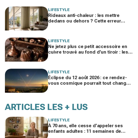
que ça révèle
LIFESTYLE
Rideaux anti-chaleur : les mettre
dedans ou dehors ? Cette erreur
invisible peut ajouter 5 °C chez vous
LIFESTYLE
Ne jetez plus ce petit accessoire en
cuivre trouvé au fond d’un tiroir : les
brocanteurs le paient jusqu’à 200 €
LIFESTYLE
Éclipse du 12 août 2026 : ce rendez-
vous cosmique pourrait tout changer
dans votre vie amoureuse sans
prévenir
ARTICLES LES + LUS
LIFESTYLE
À 70 ans, elle cesse d’appeler ses
enfants adultes : 11 semaines de
silence et une leçon brutale sur les