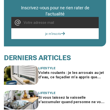
Inscrivez-vous pour ne rien rater de
l’actualité
je m'inscris
DERNIERS ARTICLES
LIFESTYLE
Volets roulants : je les arrosais au jet
d’eau, ce façadier m’a appris que
j’étalais la poussière… et comment
l’éviter
LIFESTYLE
Si vous laissez la vaisselle
s'accumuler quand personne ne vous
voit, les psys le confirment : voilà ce