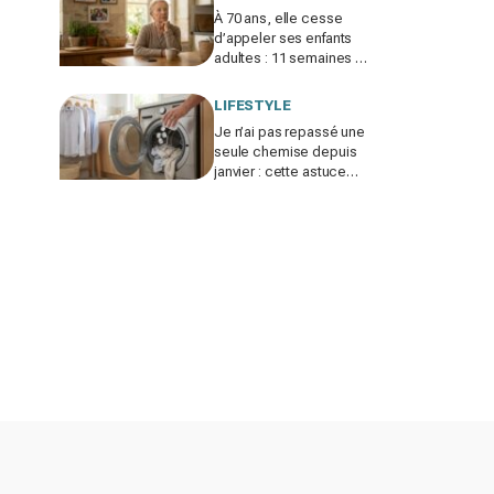
À 70 ans, elle cesse
d’appeler ses enfants
adultes : 11 semaines de
silence et une leçon
brutale sur les familles
LIFESTYLE
modernes
Je n’ai pas repassé une
seule chemise depuis
janvier : cette astuce
avec le sèche-linge
tient en 15 minutes