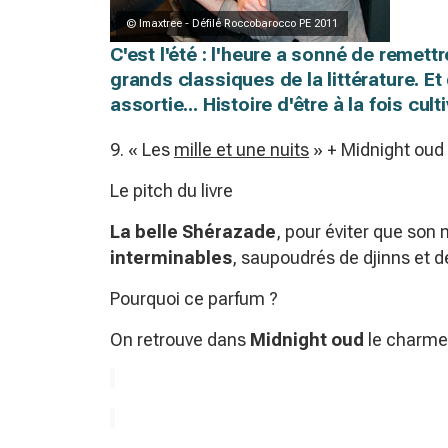
© Imaxtree - Défilé Roccobarocco PE 2011
C'est l'été : l'heure a sonné de remett
grands classiques de la littérature. E
assortie... Histoire d'être à la fois cult
9. « Les
mille et une nuits
» + Midnight oud 
Le pitch du livre
La belle Shérazade
, pour éviter que son 
interminables
, saupoudrés de djinns et d
Pourquoi ce parfum ?
On retrouve dans
Midnight oud
le charme 