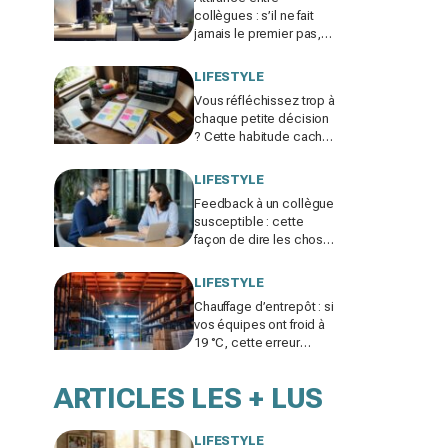
collègues : s’il ne fait
jamais le premier pas,
ce n’est pas par timidité
mais pour une raison
LIFESTYLE
taboue
Vous réfléchissez trop à
chaque petite décision
? Cette habitude cachée
pourrait plomber toute
votre vie
LIFESTYLE
Feedback à un collègue
susceptible : cette
façon de dire les choses
sans te trahir ni la briser
change tout
LIFESTYLE
Chauffage d’entrepôt : si
vos équipes ont froid à
19 °C, cette erreur
invisible peut faire bondir
la facture de 25 %
ARTICLES LES + LUS
LIFESTYLE