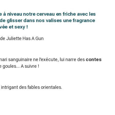
re à niveau notre cerveau en friche avec les
t de glisser dans nos valises une fragrance
ivée et sexy !
de Juliette Has A Gun
mari sanguinaire ne l’exécute, lui narre des
contes
e goules… A suivre !
intrigant des fables orientales.