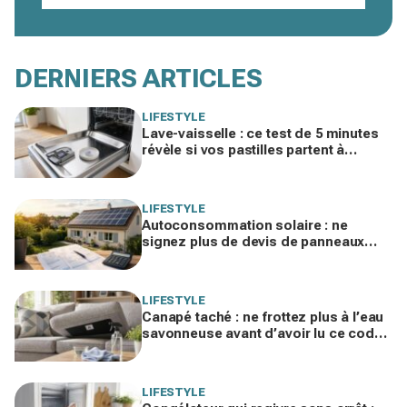
DERNIERS ARTICLES
LIFESTYLE
Lave-vaisselle : ce test de 5 minutes
révèle si vos pastilles partent à
l’égout et font exploser la facture
LIFESTYLE
Autoconsommation solaire : ne
signez plus de devis de panneaux
sans vérifier cette erreur qui ruine vos
économies
LIFESTYLE
Canapé taché : ne frottez plus à l’eau
savonneuse avant d’avoir lu ce code
d’entretien caché, sinon vous le
ruinez
LIFESTYLE