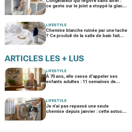
Congélateur qui regivre sans arrêt :
ce geste sur le joint a stoppé la glace
et fait chuter la facture d'électricité
LIFESTYLE
Chemise blanche ruinée par une tache
? Ce produit de la salle de bain fait
mieux que votre détachant habituel
ARTICLES LES + LUS
LIFESTYLE
À 70 ans, elle cesse d’appeler ses
enfants adultes : 11 semaines de
silence et une leçon brutale sur les
familles modernes
LIFESTYLE
Je n’ai pas repassé une seule
chemise depuis janvier : cette astuce
avec le sèche-linge tient en 15
minutes