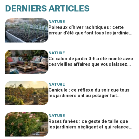
DERNIERS ARTICLES
NATURE
Poireaux d’hiver rachitiques : cette
erreur d’été que font tous les jardiniers
à la rentrée ruine la récolte
NATURE
Ce salon de jardin 0 € a été monté avec
ces vieilles affaires que vous laissez
traîner chez vous
NATURE
Canicule : ce réflexe du soir que tous
les jardiniers ont au potager fait
souffrir les légumes en silence
NATURE
Roses fanées : ce geste de taille que
les jardiniers négligent et qui relance
vos rosiers en 3 semaines à peine