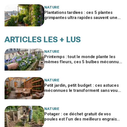
NATURE
Plantations tardives : ces 5 plantes
grimpantes ultra rapides sauvent une
terrasse nue en quelques semaines
ARTICLES LES + LUS
NATURE
Printemps : tout le monde plante les
mêmes fleurs, ces 5 bulbes méconnus
à planter in extremis vont changer votre
jardin
NATURE
Petit jardin, petit budget : ces astuces
méconnues le transforment sans vous
ruiner, à condition d’éviter cette erreur
NATURE
Potager : ce déchet gratuit de vos
poules est l’un des meilleurs engrais
naturels, mais mal utilisé il brûle vos