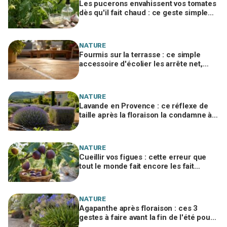
Les pucerons envahissent vos tomates
dès qu'il fait chaud : ce geste simple
avec un ingrédient de cuisine les
stoppe net
NATURE
Fourmis sur la terrasse : ce simple
accessoire d'écolier les arrête net,
sans un gramme de produit chimique
NATURE
Lavande en Provence : ce réflexe de
taille après la floraison la condamne à
sécher, le geste à adopter d'urgence
NATURE
Cueillir vos figues : cette erreur que
tout le monde fait encore les fait
pourrir en deux jours
NATURE
Agapanthe après floraison : ces 3
gestes à faire avant la fin de l'été pour
éviter l'erreur qui ruine la floraison