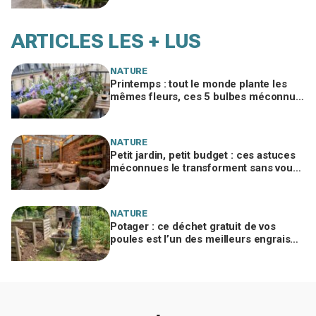
ARTICLES LES + LUS
NATURE
Printemps : tout le monde plante les
mêmes fleurs, ces 5 bulbes méconnus
à planter in extremis vont changer votre
jardin
NATURE
Petit jardin, petit budget : ces astuces
méconnues le transforment sans vous
ruiner, à condition d’éviter cette erreur
NATURE
Potager : ce déchet gratuit de vos
poules est l’un des meilleurs engrais
naturels, mais mal utilisé il brûle vos
plantes