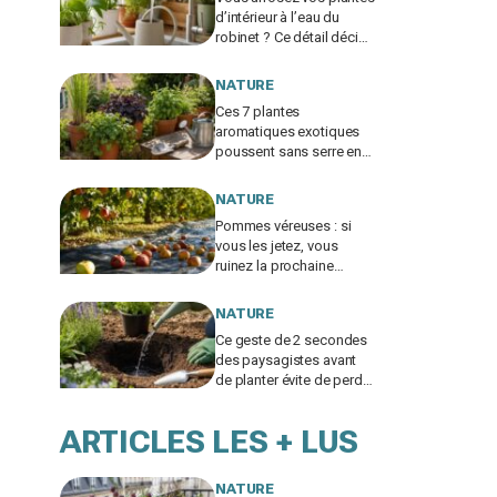
d’intérieur à l’eau du
robinet ? Ce détail décide
si c’est une bonne idée
NATURE
Ces 7 plantes
aromatiques exotiques
poussent sans serre en
France et vont tout
changer dans votre
NATURE
cuisine
Pommes véreuses : si
vous les jetez, vous
ruinez la prochaine
récolte, voici le geste
méconnu des
NATURE
arboriculteurs
Ce geste de 2 secondes
des paysagistes avant
de planter évite de perdre
la moitié de vos plantes
au jardin
ARTICLES LES + LUS
NATURE