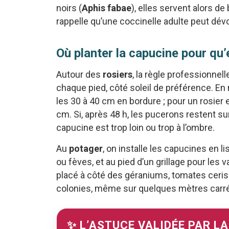
noirs (
Aphis fabae
), elles servent alors de 
rappelle qu’une coccinelle adulte peut dév
Où planter la capucine pour qu’
Autour des
rosiers
, la règle professionnel
chaque pied, côté soleil de préférence. En
les 30 à 40 cm en bordure ; pour un rosier 
cm. Si, après 48 h, les pucerons restent su
capucine est trop loin ou trop à l’ombre.
Au
potager
, on installe les capucines en l
ou fèves, et au pied d’un grillage pour les
placé à côté des géraniums, tomates ceris
colonies, même sur quelques mètres carr
✨ L’ASTUCE VALIDÉE PAR L