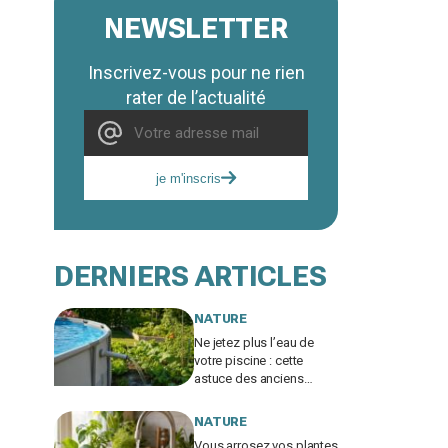
NEWSLETTER
Inscrivez-vous pour ne rien
rater de l’actualité
je m'inscris
DERNIERS ARTICLES
NATURE
Ne jetez plus l’eau de
votre piscine : cette
astuce des anciens
sauve votre potager et
vous évite une amende
NATURE
salée
Vous arrosez vos plantes