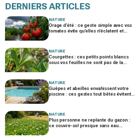
DERNIERS ARTICLES
NATURE
Orage d’été : ce geste simple avec vos
tomates évite qu’elles n’éclatent et
protège toute votre récolte du potager
NATURE
Courgettes : ces petits points blancs
sous vos feuilles ne sont pas de la
poussière et peuvent tuer les plants
NATURE
Guêpes et abeilles envahissent votre
piscine : ces gestes tout bêtes évitent
piqûres et insecticides tout l’été
NATURE
Plus personne ne replante du gazon :
ce couvre-sol presque sans eau
supporte la canicule et envahit les
jardins