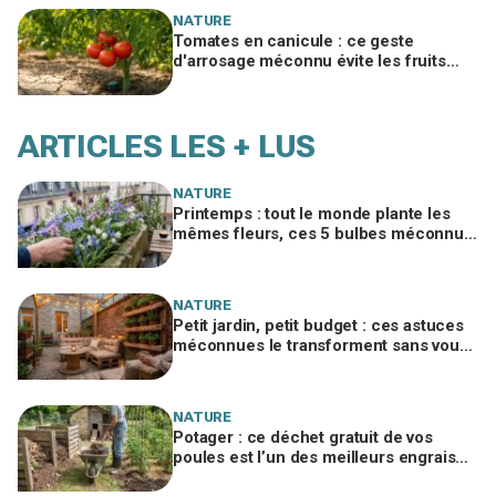
NATURE
Tomates en canicule : ce geste
d'arrosage méconnu évite les fruits
fades tout en consommant deux fois
moins d'eau
ARTICLES LES + LUS
NATURE
Printemps : tout le monde plante les
mêmes fleurs, ces 5 bulbes méconnus
à planter in extremis vont changer votre
jardin
NATURE
Petit jardin, petit budget : ces astuces
méconnues le transforment sans vous
ruiner, à condition d’éviter cette erreur
NATURE
Potager : ce déchet gratuit de vos
poules est l’un des meilleurs engrais
naturels, mais mal utilisé il brûle vos