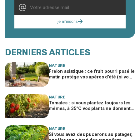
je m'inscris
DERNIERS ARTICLES
NATURE
Frelon asiatique : ce fruit pourri posé le
matin protège vos apéros d’été (si vous
le placez ici)
NATURE
Tomates : si vous plantez toujours les
mêmes, à 35°C vos plants ne donnent
plus rien, sauf ces 3 variétés
NATURE
Si vous avez des pucerons au potager,
ces fleurs au bout des rangs font