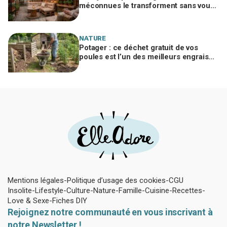
méconnues le transforment sans vous
ruiner, à condition d’éviter cette erreur
NATURE
Potager : ce déchet gratuit de vos
poules est l’un des meilleurs engrais
naturels, mais mal utilisé il brûle vos
plantes
Mentions légales
Politique d’usage des cookies
CGU
Insolite
Lifestyle
Culture
Nature
Famille
Cuisine
Recettes
Love & Sexe
Fiches DIY
Rejoignez notre communauté en vous inscrivant à
notre Newsletter !