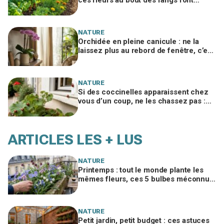
arrêter les produits à tous les jardiniers
NATURE
Orchidée en pleine canicule : ne la
laissez plus au rebord de fenêtre, c’est
cet endroit précis qui la sauve à 35 °C
NATURE
Si des coccinelles apparaissent chez
vous d’un coup, ne les chassez pas :
ce signal caché sur vos plantes et vos
murs
ARTICLES LES + LUS
NATURE
Printemps : tout le monde plante les
mêmes fleurs, ces 5 bulbes méconnus
à planter in extremis vont changer votre
jardin
NATURE
Petit jardin, petit budget : ces astuces