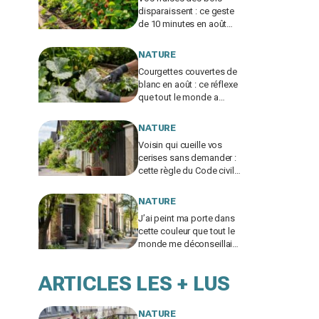
disparaissent : ce geste
de 10 minutes en août
peut vous en donner trois
fois plus l’an prochain
NATURE
Courgettes couvertes de
blanc en août : ce réflexe
que tout le monde a
achève vos plants au lieu
de les sauver
NATURE
Voisin qui cueille vos
cerises sans demander :
cette règle du Code civil
peut vous coûter très
cher
NATURE
J’ai peint ma porte dans
cette couleur que tout le
monde me déconseillait :
six mois plus tard, toute
la rue l’a copiée
ARTICLES LES + LUS
NATURE