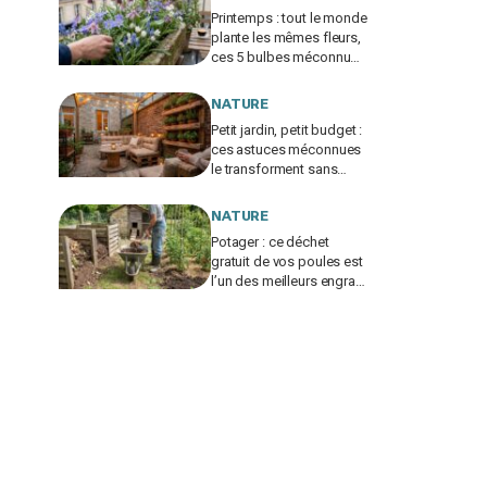
Printemps : tout le monde
plante les mêmes fleurs,
ces 5 bulbes méconnus
à planter in extremis vont
changer votre jardin
NATURE
Petit jardin, petit budget :
ces astuces méconnues
le transforment sans
vous ruiner, à condition
d’éviter cette erreur
NATURE
Potager : ce déchet
gratuit de vos poules est
l’un des meilleurs engrais
naturels, mais mal utilisé
il brûle vos plantes