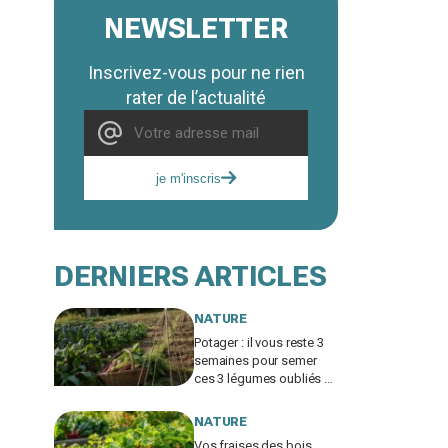
NEWSLETTER
Inscrivez-vous pour ne rien
rater de l’actualité
je m'inscris
DERNIERS ARTICLES
NATURE
Potager : il vous reste 3
semaines pour semer
ces 3 légumes oubliés et
récolter quand vos
voisins auront tout
NATURE
arraché
Vos fraises des bois