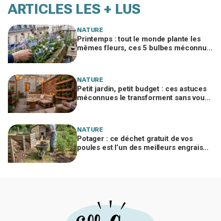
ARTICLES LES + LUS
NATURE
Printemps : tout le monde plante les
mêmes fleurs, ces 5 bulbes méconnus
à planter in extremis vont changer votre
jardin
NATURE
Petit jardin, petit budget : ces astuces
méconnues le transforment sans vous
ruiner, à condition d’éviter cette erreur
NATURE
Potager : ce déchet gratuit de vos
poules est l’un des meilleurs engrais
naturels, mais mal utilisé il brûle vos
plantes