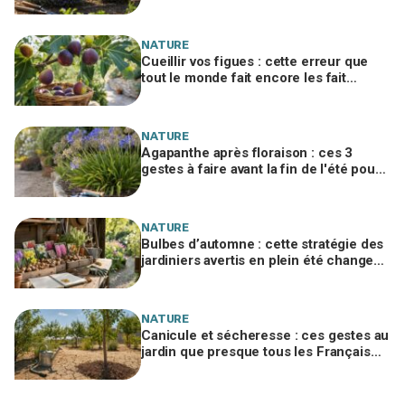
sécher, le geste à adopter d'urgence
NATURE
Cueillir vos figues : cette erreur que
tout le monde fait encore les fait
pourrir en deux jours
NATURE
Agapanthe après floraison : ces 3
gestes à faire avant la fin de l'été pour
éviter l'erreur qui ruine la floraison
NATURE
Bulbes d’automne : cette stratégie des
jardiniers avertis en plein été change
tout sur la facture et la floraison
NATURE
Canicule et sécheresse : ces gestes au
jardin que presque tous les Français
oublient pour sauver arbres et arbustes