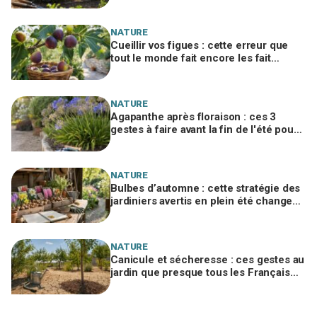
NATURE
Cueillir vos figues : cette erreur que
tout le monde fait encore les fait
pourrir en deux jours
NATURE
Agapanthe après floraison : ces 3
gestes à faire avant la fin de l'été pour
éviter l'erreur qui ruine la floraison
NATURE
Bulbes d’automne : cette stratégie des
jardiniers avertis en plein été change
tout sur la facture et la floraison
NATURE
Canicule et sécheresse : ces gestes au
jardin que presque tous les Français
oublient pour sauver arbres et arbustes