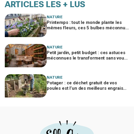
ARTICLES LES + LUS
NATURE
Printemps : tout le monde plante les
mêmes fleurs, ces 5 bulbes méconnus
à planter in extremis vont changer votre
jardin
NATURE
Petit jardin, petit budget : ces astuces
méconnues le transforment sans vous
ruiner, à condition d’éviter cette erreur
NATURE
Potager : ce déchet gratuit de vos
poules est l’un des meilleurs engrais
naturels, mais mal utilisé il brûle vos
plantes