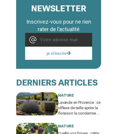
NEWSLETTER
Inscrivez-vous pour ne rien
rater de l’actualité
je m'inscris
DERNIERS ARTICLES
NATURE
Lavande en Provence : ce
réflexe de taille après la
floraison la condamne à
sécher, le geste à
adopter d'urgence
NATURE
Cueillir vos figues : cette