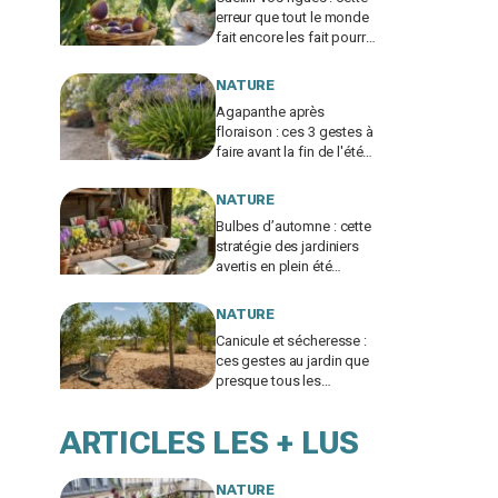
erreur que tout le monde
fait encore les fait pourrir
en deux jours
NATURE
Agapanthe après
floraison : ces 3 gestes à
faire avant la fin de l'été
pour éviter l'erreur qui
ruine la floraison
NATURE
Bulbes d’automne : cette
stratégie des jardiniers
avertis en plein été
change tout sur la facture
et la floraison
NATURE
Canicule et sécheresse :
ces gestes au jardin que
presque tous les
Français oublient pour
sauver arbres et arbustes
ARTICLES LES + LUS
NATURE