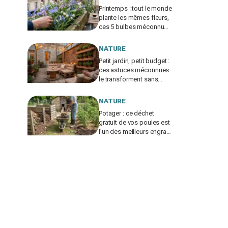
Printemps : tout le monde
plante les mêmes fleurs,
ces 5 bulbes méconnus
à planter in extremis vont
changer votre jardin
NATURE
Petit jardin, petit budget :
ces astuces méconnues
le transforment sans
vous ruiner, à condition
d’éviter cette erreur
NATURE
Potager : ce déchet
gratuit de vos poules est
l’un des meilleurs engrais
naturels, mais mal utilisé
il brûle vos plantes