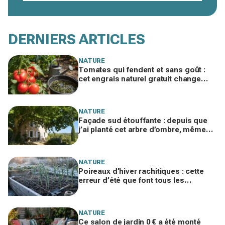
DERNIERS ARTICLES
NATURE
Tomates qui fendent et sans goût :
cet engrais naturel gratuit change
tout en été si vous évitez cette erreur
NATURE
Façade sud étouffante : depuis que
j’ai planté cet arbre d’ombre, même
mon voisin climatisé est jaloux
NATURE
Poireaux d’hiver rachitiques : cette
erreur d’été que font tous les
jardiniers à la rentrée ruine la récolte
NATURE
Ce salon de jardin 0 € a été monté