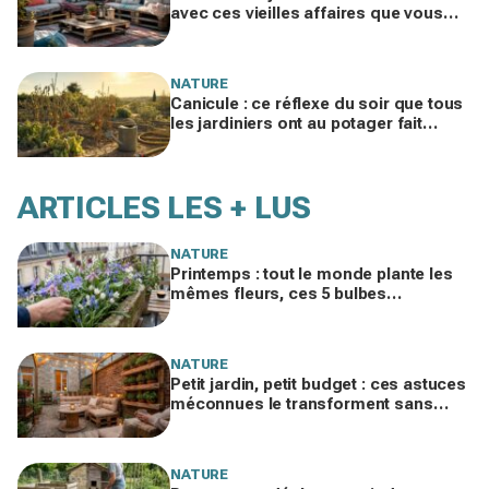
avec ces vieilles affaires que vous
laissez traîner chez vous
NATURE
Canicule : ce réflexe du soir que tous
les jardiniers ont au potager fait
souffrir les légumes en silence
ARTICLES LES + LUS
NATURE
Printemps : tout le monde plante les
mêmes fleurs, ces 5 bulbes
méconnus à planter in extremis vont
changer votre jardin
NATURE
Petit jardin, petit budget : ces astuces
méconnues le transforment sans
vous ruiner, à condition d’éviter cette
erreur
NATURE