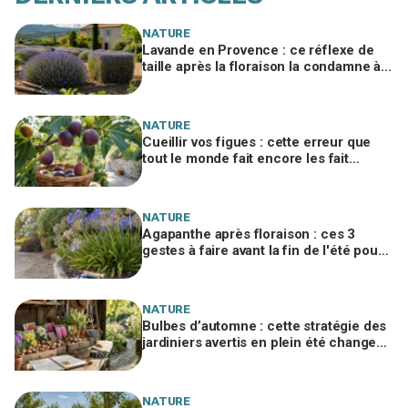
NATURE
Lavande en Provence : ce réflexe de
taille après la floraison la condamne à
sécher, le geste à adopter d'urgence
NATURE
Cueillir vos figues : cette erreur que
tout le monde fait encore les fait
pourrir en deux jours
NATURE
Agapanthe après floraison : ces 3
gestes à faire avant la fin de l'été pour
éviter l'erreur qui ruine la floraison
NATURE
Bulbes d’automne : cette stratégie des
jardiniers avertis en plein été change
tout sur la facture et la floraison
NATURE