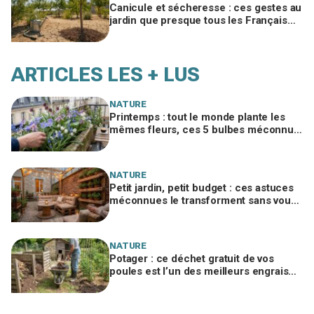
Canicule et sécheresse : ces gestes au
jardin que presque tous les Français
oublient pour sauver arbres et arbustes
ARTICLES LES + LUS
NATURE
Printemps : tout le monde plante les
mêmes fleurs, ces 5 bulbes méconnus
à planter in extremis vont changer votre
jardin
NATURE
Petit jardin, petit budget : ces astuces
méconnues le transforment sans vous
ruiner, à condition d’éviter cette erreur
NATURE
Potager : ce déchet gratuit de vos
poules est l’un des meilleurs engrais
naturels, mais mal utilisé il brûle vos
plantes