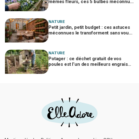
mêmes fleurs, ces 5 bulbes méconnus
à planter in extremis vont changer votre
jardin
NATURE
Petit jardin, petit budget : ces astuces
méconnues le transforment sans vous
ruiner, à condition d’éviter cette erreur
NATURE
Potager : ce déchet gratuit de vos
poules est l’un des meilleurs engrais
naturels, mais mal utilisé il brûle vos
plantes