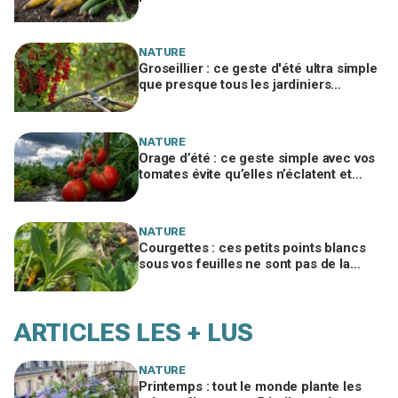
potager à corriger vite pour sauver vos
récoltes
NATURE
Groseillier : ce geste d'été ultra simple
que presque tous les jardiniers
oublient et qui décuple la récolte
NATURE
Orage d’été : ce geste simple avec vos
tomates évite qu’elles n’éclatent et
protège toute votre récolte du potager
NATURE
Courgettes : ces petits points blancs
sous vos feuilles ne sont pas de la
poussière et peuvent tuer les plants
ARTICLES LES + LUS
NATURE
Printemps : tout le monde plante les