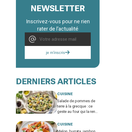
NEWSLETTER
Inscrivez-vous pour ne rien
rater de l’actualité
je m'inscris
DERNIERS ARTICLES
CUISINE
Salade de pommes de
terre à la grecque : ce
geste au four qui la rend
irrésistible et fait
exploser les demandes
CUISINE
de rab
Melon, burrata, jambon