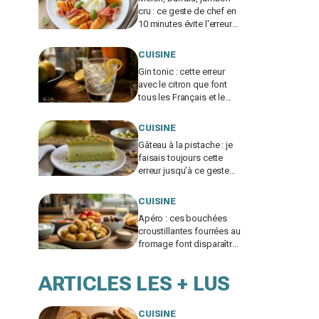
cru : ce geste de chef en
10 minutes évite l'erreur
qui gâche tout et en fait
un plat de resto
CUISINE
Gin tonic : cette erreur
avec le citron que font
tous les Français et le
geste de barman qui
change tout
CUISINE
Gâteau à la pistache : je
faisais toujours cette
erreur jusqu’à ce geste
en 3 temps qui change
tout
CUISINE
Apéro : ces bouchées
croustillantes fourrées au
fromage font disparaître
les chips, à tester vite
ARTICLES LES + LUS
CUISINE