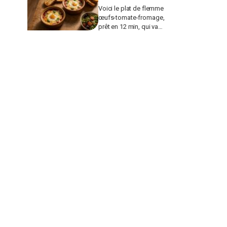
Voici le plat de flemme
œufs-tomate-fromage,
prêt en 12 min, qui va
remplacer vos pâtes au
beurre