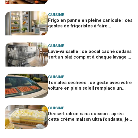
secret d'une base ultra croustillante
CUISINE
Frigo en panne en pleine canicule : ces
gestes de frigoristes à faire
absolument dans les 4 h (et celui à
bannir)
CUISINE
Lave-vaisselle : ce bocal caché dedans
sert un plat complet à chaque lavage si
vous évitez cette erreur
CUISINE
Tomates séchées : ce geste avec votre
voiture en plein soleil remplace un
déshydrateur, sauf si vous faites cette
erreur
CUISINE
Dessert citron sans cuisson : après
cette crème maison ultra fondante, je
n’achète plus jamais de pudding en
sachet