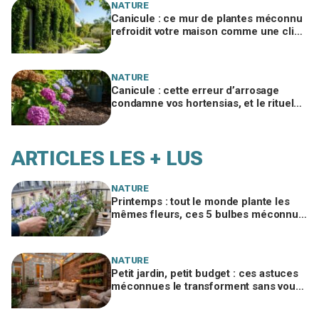
NATURE
Canicule : ce mur de plantes méconnu
refroidit votre maison comme une clim,
sans faire exploser la facture
NATURE
Canicule : cette erreur d’arrosage
condamne vos hortensias, et le rituel
qui les sauve sans gaspiller une goutte
d’eau
ARTICLES LES + LUS
NATURE
Printemps : tout le monde plante les
mêmes fleurs, ces 5 bulbes méconnus
à planter in extremis vont changer votre
jardin
NATURE
Petit jardin, petit budget : ces astuces
méconnues le transforment sans vous
ruiner, à condition d’éviter cette erreur