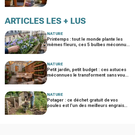
fleuristes l’utilisent pour sauver vos
pots
ARTICLES LES + LUS
NATURE
Printemps : tout le monde plante les
mêmes fleurs, ces 5 bulbes méconnus
à planter in extremis vont changer votre
jardin
NATURE
Petit jardin, petit budget : ces astuces
méconnues le transforment sans vous
ruiner, à condition d’éviter cette erreur
NATURE
Potager : ce déchet gratuit de vos
poules est l’un des meilleurs engrais
naturels, mais mal utilisé il brûle vos
plantes