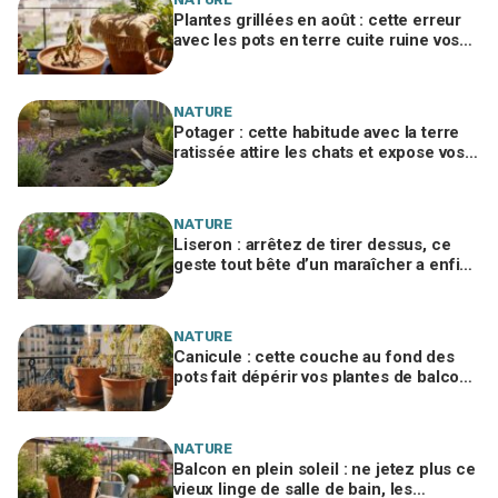
Plantes grillées en août : cette erreur
avec les pots en terre cuite ruine vos
racines sans que vous le voyiez
NATURE
Potager : cette habitude avec la terre
ratissée attire les chats et expose vos
légumes à un risque invisible
NATURE
Liseron : arrêtez de tirer dessus, ce
geste tout bête d’un maraîcher a enfin
libéré mes massifs étouffés
NATURE
Canicule : cette couche au fond des
pots fait dépérir vos plantes de balcon,
les pépiniéristes n’en peuvent plus
NATURE
Balcon en plein soleil : ne jetez plus ce
vieux linge de salle de bain, les