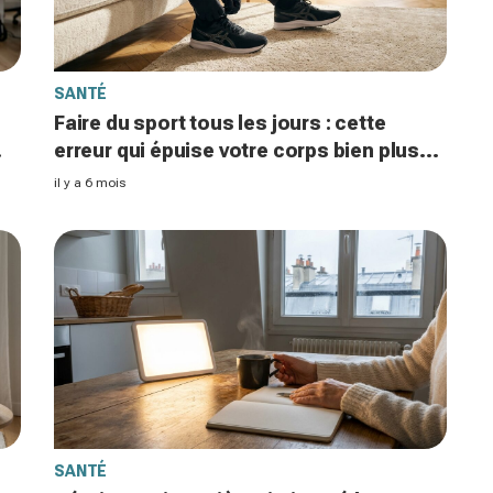
SANTÉ
Faire du sport tous les jours : cette
erreur qui épuise votre corps bien plus
que vous ne le pensez
il y a 6 mois
SANTÉ