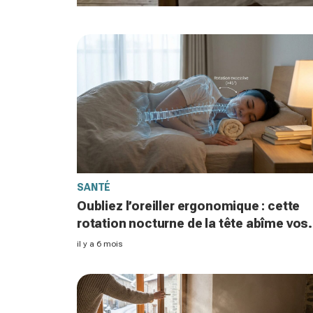
SANTÉ
Oubliez l’oreiller ergonomique : cette
rotation nocturne de la tête abîme vos
cervicales sans que vous le sachiez
il y a 6 mois