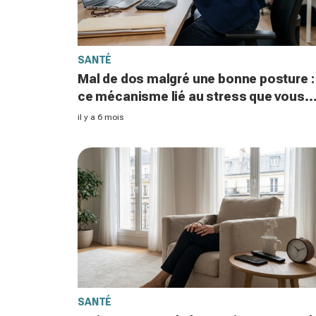
SANTÉ
Mal de dos malgré une bonne posture :
ce mécanisme lié au stress que vous
ignorez peut tout aggraver
il y a 6 mois
SANTÉ