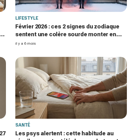
LIFESTYLE
Février 2026 : ces 2 signes du zodiaque
t
sentent une colère sourde monter en
eux, et ça peut tout faire basculer
il y a 6 mois
SANTÉ
27
Les psys alertent : cette habitude au