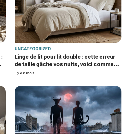
UNCATEGORIZED
 :
Linge de lit pour lit double : cette erreur
de taille gâche vos nuits, voici comment
choisir les bonnes matières
il y a 6 mois