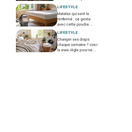
explique pourquoi vous
LIFESTYLE
ne sentez plus aucun air
Matelas qui sent le
en canicule
renfermé : ce geste
avec cette poudre
blanche du placard
LIFESTYLE
révèle ce que vous
Changer ses draps
respirez la nuit
chaque semaine ? voici
la vraie règle pour ne
plus ruiner linge, peau et
planète