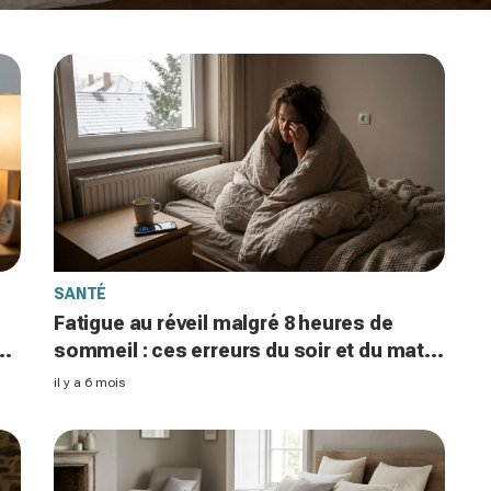
SANTÉ
Fatigue au réveil malgré 8 heures de
sommeil : ces erreurs du soir et du matin
qui vous épuisent sans que vous le
il y a 6 mois
sachiez