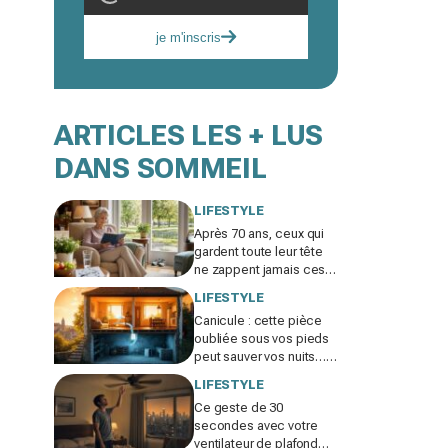
je m'inscris
ARTICLES LES + LUS
DANS SOMMEIL
LIFESTYLE
Après 70 ans, ceux qui
gardent toute leur tête
ne zappent jamais ces 7
habitudes faciles pour le
LIFESTYLE
cerveau et le moral
Canicule : cette pièce
oubliée sous vos pieds
peut sauver vos nuits… à
condition d’éviter une
LIFESTYLE
erreur qui la rend toxique
Ce geste de 30
secondes avec votre
ventilateur de plafond