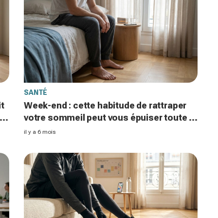
SANTÉ
it
Week-end : cette habitude de rattraper
te
votre sommeil peut vous épuiser toute la
semaine sans que vous le sachiez
il y a 6 mois