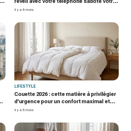
réveil avec votre téléphone sabote votre
santé mentale
il y a 6 mois
LIFESTYLE
Couette 2026 : cette matière à privilégier
se
d’urgence pour un confort maximal et
une durée de vie record
il y a 6 mois