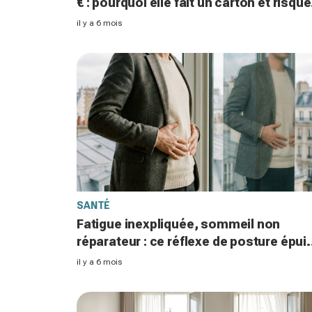
€ : pourquoi elle fait un carton et risque
de disparaître des rayons
il y a 6 mois
SANTÉ
Fatigue inexpliquée, sommeil non
réparateur : ce réflexe de posture épui
votre corps, le test simple à faire
il y a 6 mois