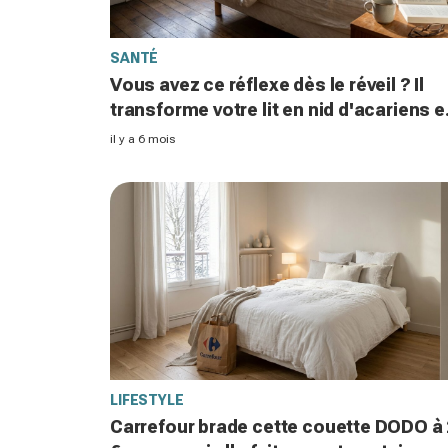
SANTÉ
Vous avez ce réflexe dès le réveil ? Il
transforme votre lit en nid d'acariens e
aggrave vos allergies en silence
il y a 6 mois
LIFESTYLE
Carrefour brade cette couette DODO à 