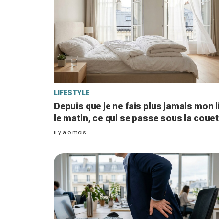
LIFESTYLE
Depuis que je ne fais plus jamais mon l
le matin, ce qui se passe sous la couet
a bouleversé mes matins et ma santé
il y a 6 mois