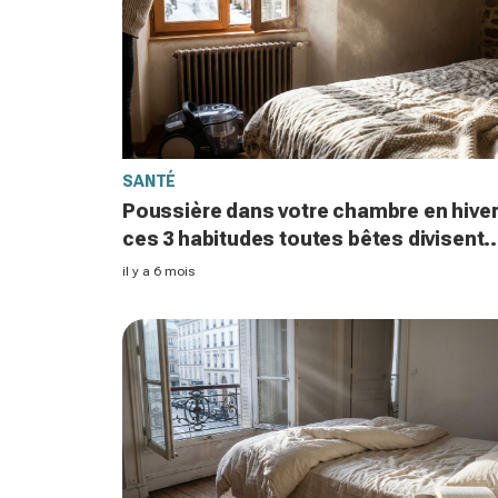
SANTÉ
Poussière dans votre chambre en hiver
ces 3 habitudes toutes bêtes divisent
vos allergènes par deux
il y a 6 mois