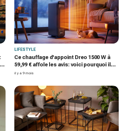
LIFESTYLE
:
Ce chauffage d'appoint Dreo 1500 W à
59,99 € affole les avis: voici pourquoi il
cartonne sur Amazon cet hiver
il y a 9 mois