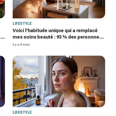
LIFESTYLE
Voici l’habitude unique qui a remplacé
à
mes soins beauté : 93 % des personnes
ne
voient une peau plus lumineuse après
il y a 9 mois
une nuit complète
LIFESTYLE