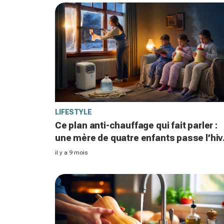
LIFESTYLE
Ce plan anti-chauffage qui fait parler :
une mère de quatre enfants passe l’hiv
sans radiateurs après une facture à 2 
il y a 9 mois
euros