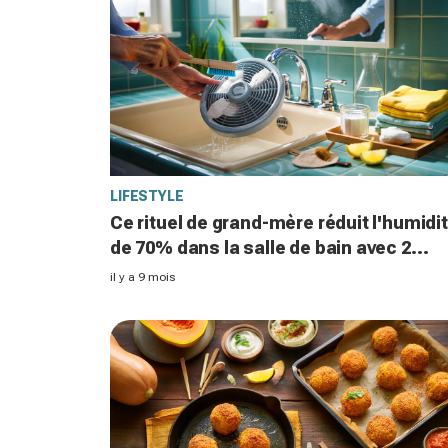
LIFESTYLE
Ce rituel de grand-mère réduit l'humidi
de 70% dans la salle de bain avec 2
ingrédients naturels et fait baisser la
il y a 9 mois
facture d'électricité