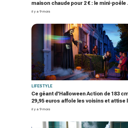
maison chaude pour 2 € : le mini-poêle 
bougies qui intrigue les foyers françai
il y a 9 mois
LIFESTYLE
Ce géant d’Halloween Action de 183 cm
29,95 euros affole les voisins et attise 
curiosité à la tombée de la nuit
il y a 9 mois