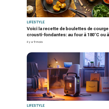
LIFESTYLE
Voici la recette de boulettes de courge
crousti-fondantes: au four à 180°C ou 
la poêle en 12 minutes, le plat d’autom
il y a 9 mois
qui change tout
LIFESTYLE