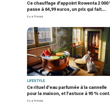
Ce chauffage d'appoint Rowenta 2 000
passe à 64,99 euros, un prix qui fait
réfléchir face à Gifi, Action et Ikea avan
il y a 9 mois
l'hiver
LIFESTYLE
Ce rituel d’eau parfumée à la cannelle
pour la maison, et l’astuce à 95 % cont
le renfermé, séduisent à nouveau en
il y a 9 mois
2025