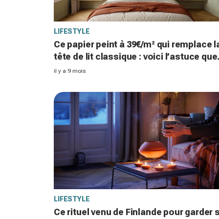
LIFESTYLE
Ce papier peint à 39€/m² qui remplace l
tête de lit classique : voici l’astuce que
les décorateurs adoptent massivemen
il y a 9 mois
en 2025
LIFESTYLE
Ce rituel venu de Finlande pour garder 