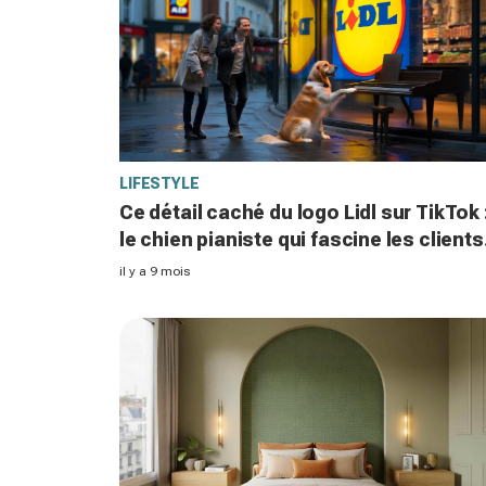
LIFESTYLE
Ce détail caché du logo Lidl sur TikTok 
le chien pianiste qui fascine les clients
français et embarrasse Aldi
il y a 9 mois