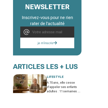
NEWSLETTER
Inscrivez-vous pour ne rien
rater de l’actualité
je m'inscris
ARTICLES LES + LUS
LIFESTYLE
À 70 ans, elle cesse
d’appeler ses enfants
adultes : 11 semaines de
silence et une leçon
brutale sur les familles
modernes