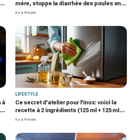
à
mère, stoppe la diarrhée des poules en
s
24 heures intrigue encore les éleveurs
il y a 9 mois
français
LIFESTYLE
 à
Ce secret d'atelier pour l'inox: voici la
la
recette à 2 ingrédients (125 ml + 125 ml)
que les grand-mères utilisent encore en
il y a 9 mois
2025