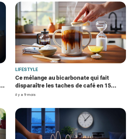
LIFESTYLE
Ce mélange au bicarbonate qui fait
er
disparaître les taches de café en 15
290
minutes séduit les foyers français, sans
il y a 9 mois
produits agressifs