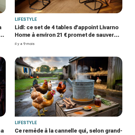
LIFESTYLE
a
Lidl: ce set de 4 tables d’appoint Livarno
Home à environ 21 € promet de sauver
t
les apéros d’automne sans encombrer
il y a 9 mois
votre salon
LIFESTYLE
sa
Ce remède à la cannelle qui, selon grand-