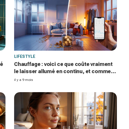
LIFESTYLE
té
Chauffage : voici ce que coûte vraiment
le laisser allumé en continu, et comment
les 1700 € annuels baissent avec un
il y a 9 mois
thermostat connecté qui économise 15
%