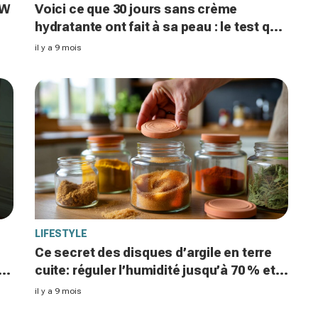
 W
Voici ce que 30 jours sans crème
hydratante ont fait à sa peau : le test qui
t
interroge nos habitudes en France à
il y a 9 mois
l’automne 2025
LIFESTYLE
Ce secret des disques d’argile en terre
re
cuite: réguler l’humidité jusqu’à 70 % et
garder vos épices et votre sucre brun
il y a 9 mois
moelleux plus longtemps