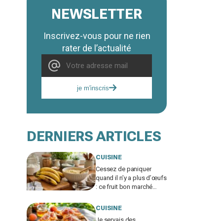
NEWSLETTER
Inscrivez-vous pour ne rien
rater de l’actualité
je m'inscris
DERNIERS ARTICLES
CUISINE
Cessez de paniquer
quand il n’y a plus d’œufs
: ce fruit bon marché
sauve vos gâteaux si
vous l’utilisez ainsi
CUISINE
Je servais des