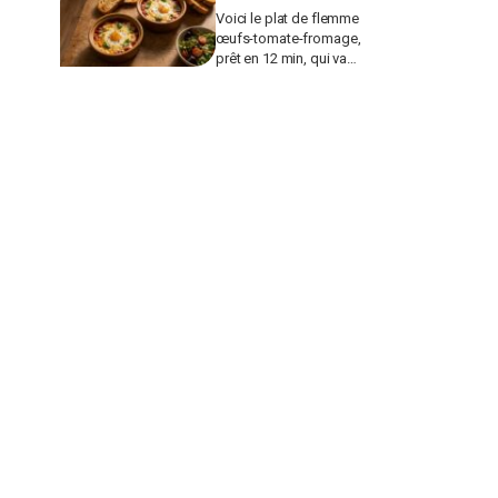
Voici le plat de flemme
œufs-tomate-fromage,
prêt en 12 min, qui va
remplacer vos pâtes au
beurre