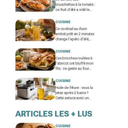
bruschettas à la tomate :
ce fruit d’été a vidé le
plateau, plus personne
ne voulait du reste de
CUISINE
l’apéro
Ce cocktail au rhum
ambré prêt en 2 minutes
change l’apéro d’été,
mais un geste interdit
peut tout gâcher
CUISINE
Ces brioches roulées à
l’abricot ont bluffé mon
fils : ce geste au four
donne une mie de
boulanger à ne jamais
CUISINE
zapper
Huile de friture : vous la
jetez après 2 bains ?
Cette astuce avec un
simple ingrédient du
placard la sauve x3
ARTICLES LES + LUS
CUISINE