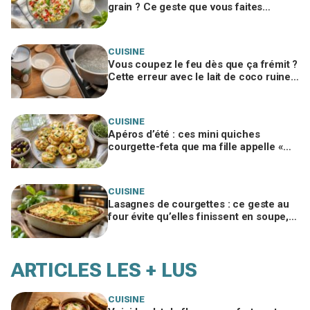
grain ? Ce geste que vous faites
encore ruine tout, un chef me l’a
interdit
CUISINE
Vous coupez le feu dès que ça frémit ?
Cette erreur avec le lait de coco ruine
votre panna cotta végétale
CUISINE
Apéros d’été : ces mini quiches
courgette-feta que ma fille appelle «
nuages à la feta », si vous évitez ce
geste
CUISINE
Lasagnes de courgettes : ce geste au
four évite qu’elles finissent en soupe,
ma famille en redemande
ARTICLES LES + LUS
CUISINE