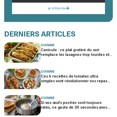
je m'inscris
DERNIERS ARTICLES
CUISINE
Canicule : ce plat gratiné du soir
remplace les lasagnes trop lourdes et
passe même quand personne n'a faim
CUISINE
Ces 6 recettes de tomates ultra
simples vont révolutionner vos repas
d’été, ne passez pas à côté
CUISINE
Si vos œufs pochés sont toujours
ratés, ce geste de 30 secondes avec
un ustensile banal remplace le vortex