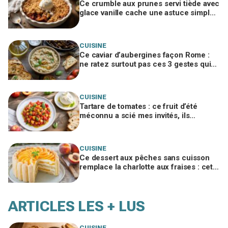
Ce crumble aux prunes servi tiède avec
glace vanille cache une astuce simple
qui fait racler le plat à vos invités
CUISINE
Ce caviar d’aubergines façon Rome :
ne ratez surtout pas ces 3 gestes qui
bluffent vos invités
CUISINE
Tartare de tomates : ce fruit d’été
méconnu a scié mes invités, ils
réclament tous maintenant la recette
CUISINE
Ce dessert aux pêches sans cuisson
remplace la charlotte aux fraises : cette
erreur avec les biscuits le fait
s'écrouler
ARTICLES LES + LUS
CUISINE