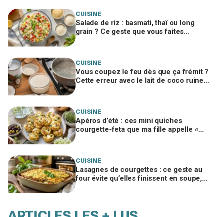
CUISINE
Salade de riz : basmati, thaï ou long
grain ? Ce geste que vous faites
encore ruine tout, un chef me l’a
interdit
CUISINE
Vous coupez le feu dès que ça frémit ?
Cette erreur avec le lait de coco ruine
votre panna cotta végétale
CUISINE
Apéros d’été : ces mini quiches
courgette-feta que ma fille appelle «
nuages à la feta », si vous évitez ce
geste
CUISINE
Lasagnes de courgettes : ce geste au
four évite qu’elles finissent en soupe,
ma famille en redemande
ARTICLES LES + LUS