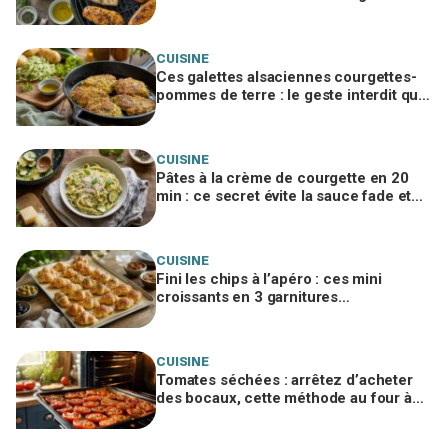
sans que vous compreniez pourquoi
CUISINE
Ces galettes alsaciennes courgettes-
pommes de terre : le geste interdit qui
ruine tout le croustillant
CUISINE
Pâtes à la crème de courgette en 20
min : ce secret évite la sauce fade et
fait tout le monde se resservir
CUISINE
Fini les chips à l’apéro : ces mini
croissants en 3 garnitures
disparaissent avant le premier verre
CUISINE
Tomates séchées : arrêtez d’acheter
des bocaux, cette méthode au four à
moins de 3 € change tout